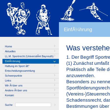
EinfÃ¼hrung
Was verstehen
Home
Aktuelles
1. Der Begriff Sportr
LL.M. Sportrecht (UniversitÃ¤t Bayreuth)
EinfÃ¼hrung
(1) Zunächst umfaßt
Haftung im Sport â€“
Praktisch alle Teile
Entscheidungssammlung
anzuwenden.
Schwerpunkte
Links
Besonders zu nennen
Wir Ã¼ber uns
Sportförderungsrecht
Andere Ã¼ber uns
(Vereins-)Steuerrech
Kontakt
Schadenssrecht, das
Suche
Bestimmungen über 