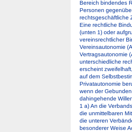
Bereich bindendes Re
Personen gegenüber 
rechtsgeschäftliche
Eine rechtliche Bin
(unten 1) oder aufgr
vereinsrechtlicher B
Vereinsautonomie (Ar
Vertragsautonomie (A
unterschiedliche rech
erscheint zweifelhaf
auf dem Selbstbesti
Privatautonomie beruh
wenn der Gebundene 
dahingehende Wille
1 a) An die Verband
die unmittelbaren Mi
die unteren Verbände,
besonderer Weise Adr